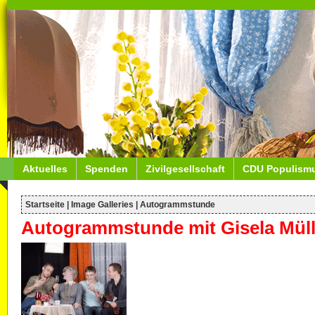
Aktuelles
Spenden
Zivilgesellschaft
CDU Populism
Startseite
|
Image Galleries
|
Autogrammstunde
Autogrammstunde mit Gisela Müll