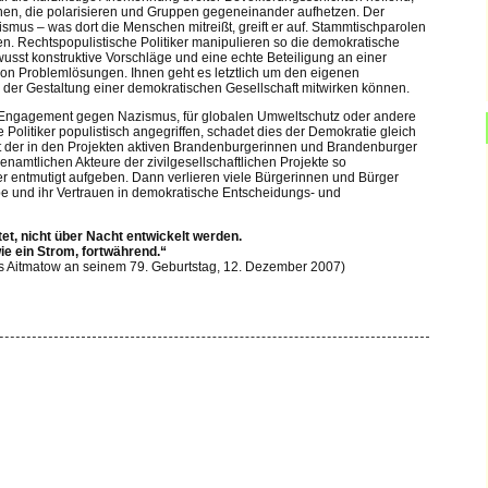
onen, die polarisieren und Gruppen gegeneinander aufhetzen. Der
smus – was dort die Menschen mitreißt, greift er auf. Stammtischparolen
en. Rechtspopulistische Politiker manipulieren so die demokratische
wusst konstruktive Vorschläge und eine echte Beteiligung an einer
n Problemlösungen. Ihnen geht es letztlich um den eigenen
 der Gestaltung einer demokratischen Gesellschaft mitwirken können.
es Engagement gegen Nazismus, für globalen Umweltschutz oder andere
e Politiker populistisch angegriffen, schadet dies der Demokratie gleich
der in den Projekten aktiven Brandenburgerinnen und Brandenburger
namtlichen Akteure der zivilgesellschaftlichen Projekte so
er entmutigt aufgeben. Dann verlieren viele Bürgerinnen und Bürger
be und ihr Vertrauen in demokratische Entscheidungs- und
et, nicht über Nacht entwickelt werden.
e ein Strom, fortwährend.“
ngis Aitmatow an seinem 79. Geburtstag, 12. Dezember 2007)