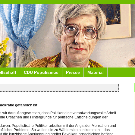
ellschaft
CDU Populismus
Presse
Material
kratie gefährlich ist
d wir darauf angewiesen, dass Politiker eine verantwortungsvolle Arbeit
 die Ursachen und Hintergründe für politische Entscheidungen der
avon: Populistische Politiker arbeiten mit der Angst der Menschen und
haftlicher Probleme. So wollen sie zu Wählerstimmen kommen – das
Auf die kurzfristige Anerkennung breiter Bevölkerungsschichten hoffend,