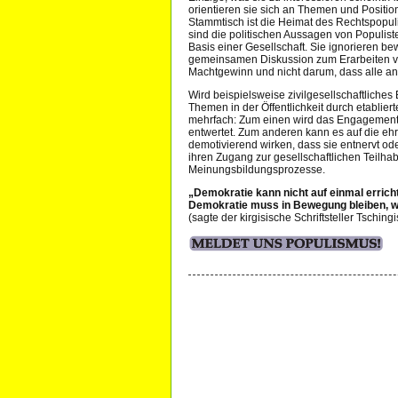
orientieren sie sich an Themen und Positi
Stammtisch ist die Heimat des Rechtspopuli
sind die politischen Aussagen von Populist
Basis einer Gesellschaft. Sie ignorieren be
gemeinsamen Diskussion zum Erarbeiten vo
Machtgewinn und nicht darum, dass alle an
Wird beispielsweise zivilgesellschaftlich
Themen in der Öffentlichkeit durch etabliert
mehrfach: Zum einen wird das Engagement 
entwertet. Zum anderen kann es auf die ehre
demotivierend wirken, dass sie entnervt od
ihren Zugang zur gesellschaftlichen Teilha
Meinungsbildungsprozesse.
„Demokratie kann nicht auf einmal erricht
Demokratie muss in Bewegung bleiben, wi
(sagte der kirgisische Schriftsteller Tschi