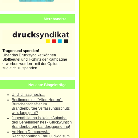
Merchandise
Tragen und spenden!
Über das Drucksyndikat können
Stoffbeutel und T-Shirts der Kampagne
erworben werden - mit der Option,
zugleich zu spenden.
Neueste Blogeinträge
Und ich sag noch....
Bestimmen die "Alten Herren"-
Burschenschaftler im
Brandenburger Verfassungsschutz
wo's lang geht?
Jugendbildung ist keine Aufgabe
des Geheimdienstes - Glückwunsch
Brandenburger Landesjugendring!
An Herrn Dombrowski:
Rechtspopulistin Frau Ludwig zum