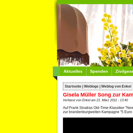
Aktuelles
Spenden
Zivilges
Startseite
|
Weblogs
|
Weblog von Enkel
Gisela Müller Song zur Ka
Verfasst von Enkel am 21. März 2011 - 13:40
Auf Frank Sinatras Old-Time-Klassiker "N
zur brandenburgweiten Kampagne "5 Euro f