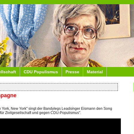
ellschaft
CDU Populismus
Presse
Material
mpagne
ew York, New York" singt der Bandylegs Leadsinger Eismann den Song
ür Zivilgesellschaft und gegen CDU-Populismus".