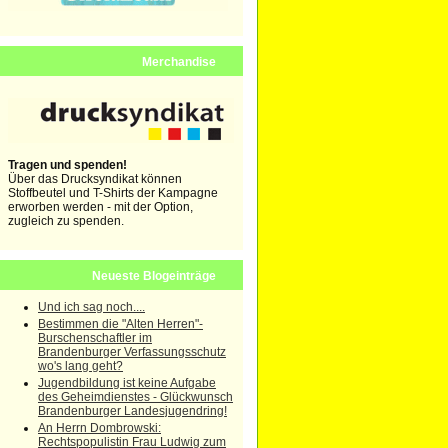
Merchandise
Tragen und spenden!
Über das Drucksyndikat können
Stoffbeutel und T-Shirts der Kampagne
erworben werden - mit der Option,
zugleich zu spenden.
Neueste Blogeinträge
Und ich sag noch....
Bestimmen die "Alten Herren"-
Burschenschaftler im
Brandenburger Verfassungsschutz
wo's lang geht?
Jugendbildung ist keine Aufgabe
des Geheimdienstes - Glückwunsch
Brandenburger Landesjugendring!
An Herrn Dombrowski:
Rechtspopulistin Frau Ludwig zum