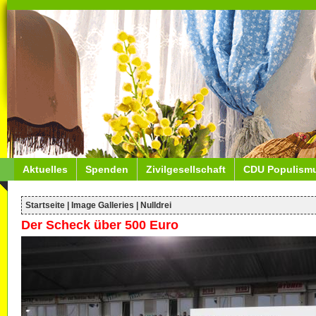
Aktuelles
Spenden
Zivilgesellschaft
CDU Populism
Startseite
|
Image Galleries
|
Nulldrei
Der Scheck über 500 Euro