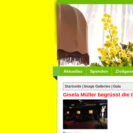
Aktuelles
Spenden
Zivilges
Startseite
|
Image Galleries
|
Gala
Gisela Müller begrüsst die 