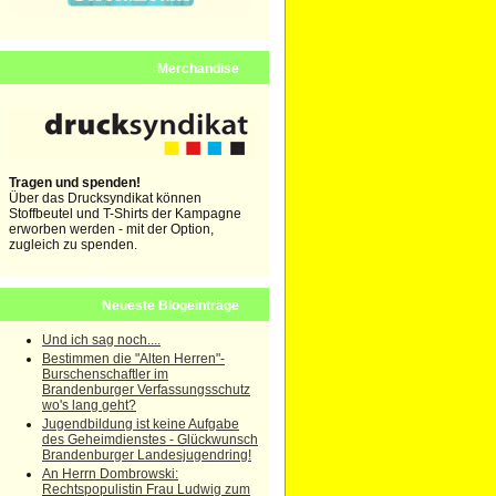
Merchandise
Tragen und spenden!
Über das Drucksyndikat können
Stoffbeutel und T-Shirts der Kampagne
erworben werden - mit der Option,
zugleich zu spenden.
Neueste Blogeinträge
Und ich sag noch....
Bestimmen die "Alten Herren"-
Burschenschaftler im
Brandenburger Verfassungsschutz
wo's lang geht?
Jugendbildung ist keine Aufgabe
des Geheimdienstes - Glückwunsch
Brandenburger Landesjugendring!
An Herrn Dombrowski:
Rechtspopulistin Frau Ludwig zum