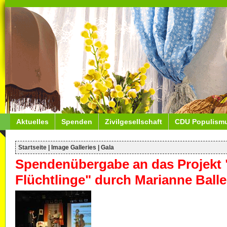
Aktuelles
Spenden
Zivilgesellschaft
CDU Populism
Startseite
|
Image Galleries
|
Gala
Spendenübergabe an das Projekt "
Flüchtlinge" durch Marianne Bal