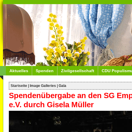
Aktuelles
Spenden
Zivilgesellschaft
CDU Populism
Startseite
|
Image Galleries
|
Gala
Spendenübergabe an den SG Emp
e.V. durch Gisela Müller