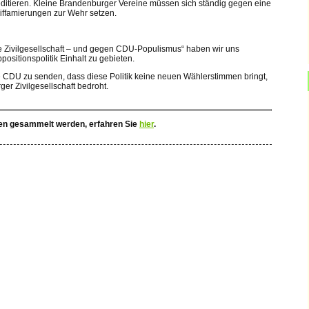
editieren. Kleine Brandenburger Vereine müssen sich ständig gegen eine
famierungen zur Wehr setzen.
e Zivilgesellschaft – und gegen CDU-Populismus“ haben wir uns
itionspolitik Einhalt zu gebieten.
ie CDU zu senden, dass diese Politik keine neuen Wählerstimmen bringt,
r Zivilgesellschaft bedroht.
den gesammelt werden, erfahren Sie
hier
.