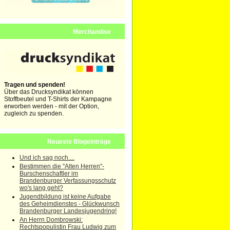
Merchandise
Tragen und spenden!
Über das Drucksyndikat können
Stoffbeutel und T-Shirts der Kampagne
erworben werden - mit der Option,
zugleich zu spenden.
Neueste Blogeinträge
Und ich sag noch....
Bestimmen die "Alten Herren"-
Burschenschaftler im
Brandenburger Verfassungsschutz
wo's lang geht?
Jugendbildung ist keine Aufgabe
des Geheimdienstes - Glückwunsch
Brandenburger Landesjugendring!
An Herrn Dombrowski:
Rechtspopulistin Frau Ludwig zum